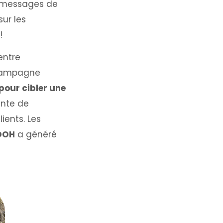
s messages de
ur les
!
entre
 campagne
 pour cibler une
tante de
ients. Les
OOH
a généré