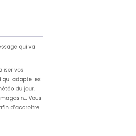
message qui va
liser vos
si qui adapte les
étéo du jour,
e magasin… Vous
fin d’accroître