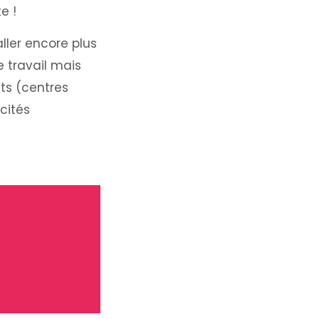
e !
ller encore plus
e travail mais
ts (centres
icités