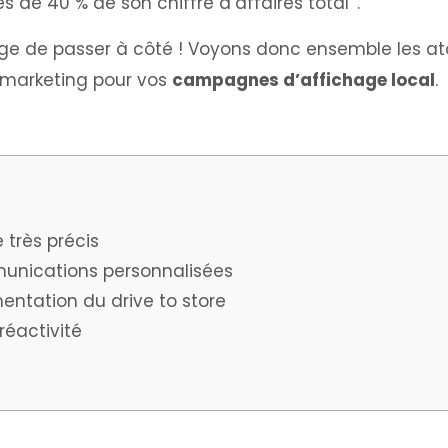
s de 40 % de son chiffre d’affaires total
.
ge de passer à côté ! Voyons donc ensemble les at
 marketing pour vos
campagnes d’affichage local
.
e très précis
unications personnalisées
entation du drive to store
 réactivité