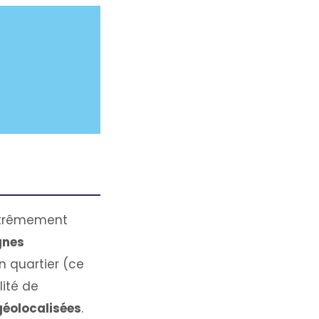
extrêmement
nes
un quartier (ce
lité de
géolocalisées
.