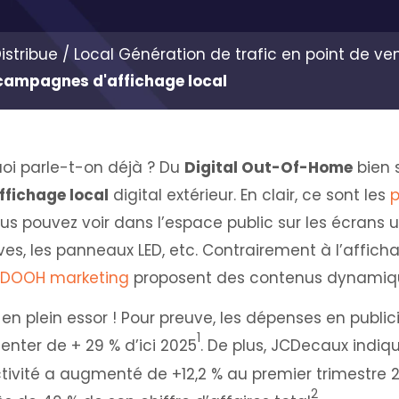
istribue / Local
Génération de trafic en point de ve
campagnes d'affichage local
oi parle-t-on déjà ? Du
Digital Out-Of-Home
bien s
fichage local
digital extérieur. En clair, ce sont les
p
 pouvez voir dans l’espace public sur les écrans ur
ves, les panneaux LED, etc. Contrairement à l’afficha
DOOH marketing
proposent des contenus dynamiq
t en plein essor ! Pour preuve, les dépenses en public
1
nter de + 29 % d’ici 2025
. De plus, JCDecaux indiq
ivité a augmenté de +12,2 % au premier trimestre 2
2