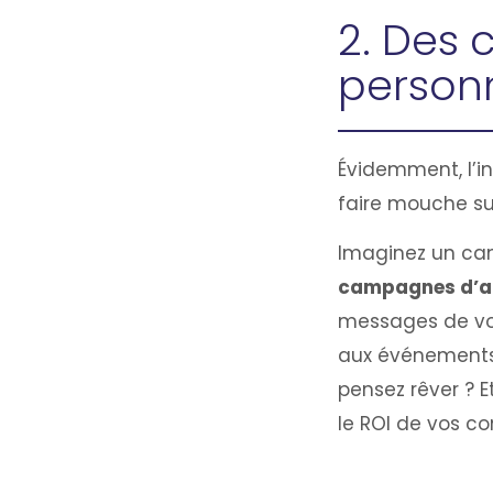
2. Des
person
Évidemment, l’i
faire mouche s
Imaginez un can
campagnes d’af
messages de v
aux événements 
pensez rêver ? E
le ROI de vos c