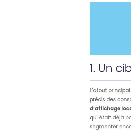
1. Un ci
L’atout principa
précis des cons
d’affichage loc
qui était déjà pa
segmenter encor