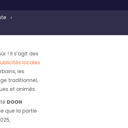
nte
ûr ! Il s’agit des
ublicités locales
bains, les
ge traditionnel,
ues et animés.
ité
DOOH
ue que la partie
025,