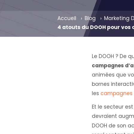
Accueil
Blog
Marketing D
4 atouts du DOOH pour vos 
Le DOOH ? De qu
campagnes d’af
animées que vous
bornes interacti
les
campagnes 
Et le secteur es
devraient augme
DOOH de son act