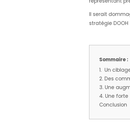
représentant prè
Il serait domma
stratégie DOOH
1. Un ciblag
2. Des comm
3. Une augm
4. Une forte
Conclusion