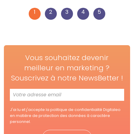
1
2
3
4
5
Vous souhaitez devenir
meilleur en marketing ?
Souscrivez à notre NewsBetter !
J'ai lu et j'accepte la
politique de confidentialité Digitaleo
en matière de protection des données à caractère
personnel.