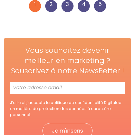
1
2
3
4
5
Vous souhaitez devenir
meilleur en marketing ?
Souscrivez à notre NewsBetter !
J'ai lu et j'accepte la
politique de confidentialité Digitaleo
en matière de protection des données à caractère
personnel.