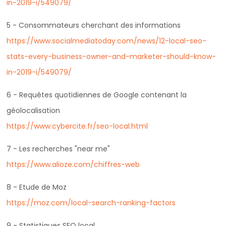
in-2019-i/549079/
5 - Consommateurs cherchant des informations
https://www.socialmediatoday.com/news/12-local-seo-
stats-every-business-owner-and-marketer-should-know-
in-2019-i/549079/
6 - Requêtes quotidiennes de Google contenant la
géolocalisation
https://www.cybercite.fr/seo-local.html
7 - Les recherches "near me"
https://www.alioze.com/chiffres-web
8 - Etude de Moz
https://moz.com/local-search-ranking-factors
9 - Statistiques SEO local