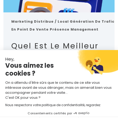
Marketing Distribue / Local
Génération De Trafic
En Point De Vente
Présence Management
Quel Est Le Meilleur
Outil Pour Gérer Le
Hey,
GEO De Mes Points
Vous aimez les
De Vente ?
cookies ?
On a attendu d'être sûrs que le contenu de ce site vous
intéresse avant de vous déranger, mais on aimerait bien vous
MANON BOUILLÉ
| 15 JUIL. 2026
accompagner pendant votre visite...
C'est OK pour vous ?
Nous respectons votre politique de confidentialité, regardez
Consentements certifiés par