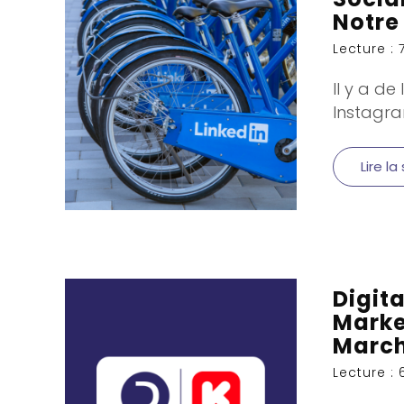
Notre
Lecture : 
Il y a d
Instagram
Lire la
Digit
Marke
Marc
Lecture : 