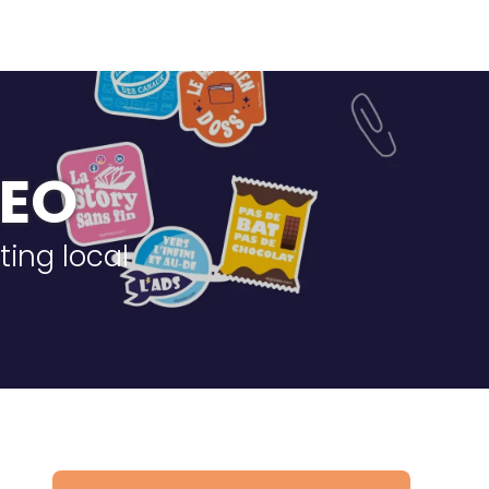
LEO
ting local