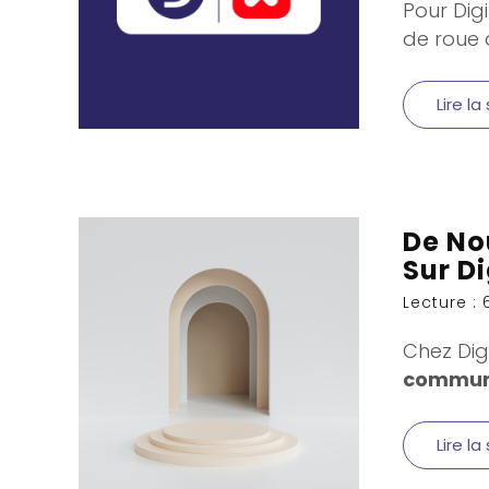
Pour Dig
de roue a
Lire la
De No
Sur D
Lecture : 
Chez Dig
commun
Lire la