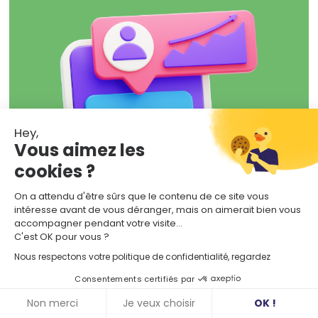
Hey,
Vous aimez les
Marketing Relationnel
cookies ?
6 Actions Pour
On a attendu d'être sûrs que le contenu de ce site vous
Améliorer L'e-
intéresse avant de vous déranger, mais on aimerait bien vous
accompagner pendant votre visite...
Réputation De Votre
C'est OK pour vous ?
Nous respectons votre politique de confidentialité, regardez
Réseau D'enseignes
Consentements certifiés par
Non merci
Je veux choisir
OK !