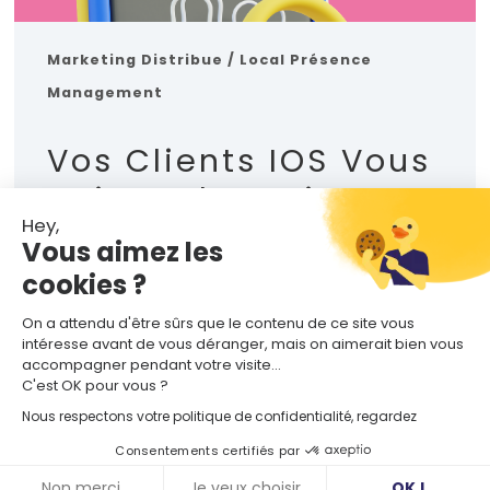
Marketing Distribue / Local
Présence
Management
Vos Clients IOS Vous
Voient-Ils Vraiment
Hey,
? Tout Savoir Sur
Vous aimez les
Apple Business
cookies ?
Connect
On a attendu d'être sûrs que le contenu de ce site vous
intéresse avant de vous déranger, mais on aimerait bien vous
MANON BOUILLÉ
| 21 MAI 2026
accompagner pendant votre visite...
C'est OK pour vous ?
Nous respectons votre politique de confidentialité, regardez
Consentements certifiés par
Non merci
Je veux choisir
OK !