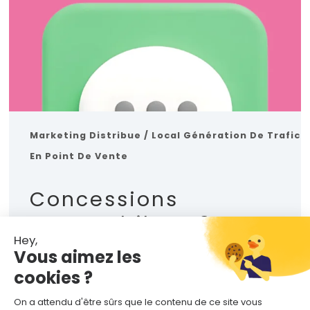
Marketing Distribue / Local
Génération De Trafic
En Point De Vente
Concessions
Automobiles : 3
Hey,
Campagnes RCS
Vous aimez les
Messaging Qui
cookies ?
Performent
On a attendu d'être sûrs que le contenu de ce site vous